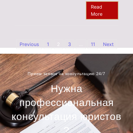
Read
More
Previous
1
2
3
…
11
Next
Прием заявок на консультацию 24/7
Нужна
профессиональная
консультация юристов
?